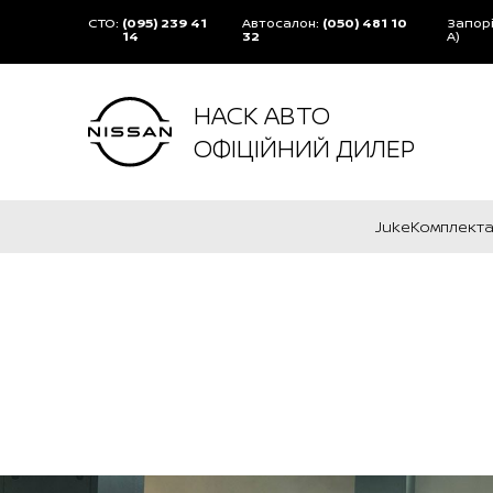
СТО:
(095) 239 41
Автосалон:
(050) 481 10
Запорі
14
32
А)
НАСК АВТО
ОФІЦІЙНИЙ ДИЛЕР
Juke
Комплектац