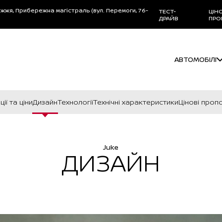
жжя, Прибережна магістраль (вул. Перемоги, 76-
ТЕСТ-
ЦІН
ДРАЙВ
ПРО
АВТОМОБІЛІ
ії та ціни
Дизайн
Технології
Технічні характеристики
Цінові пропо
Juke
ДИЗАЙН