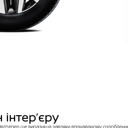
 інтер’єру
 відтепер ще виразніша завдяки впізнаваному оздобленн