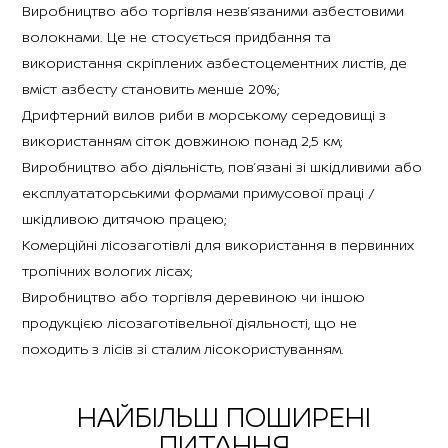
Виробництво або торгівля незв’язаними азбестовими
волокнами. Це не стосується придбання та
використання скріплених азбестоцементних листів, де
вміст азбесту становить менше 20%;
Дрифтерний вилов риби в морському середовищі з
використанням сіток довжиною понад 2,5 км;
Виробництво або діяльність, пов’язані зі шкідливими або
експлуататорськими формами примусової праці /
шкідливою дитячою працею;
Комерційні лісозаготівлі для використання в первинних
тропічних вологих лісах;
Виробництво або торгівля деревиною чи іншою
продукцією лісозаготівельної діяльності, що не
походить з лісів зі сталим лісокористуванням.
НАЙБІЛЬШ ПОШИРЕНІ
ПИТАННЯ