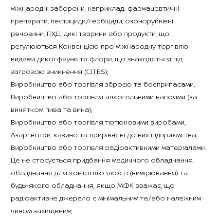
міжнародні заборони, наприклад, фармацевтичні
препарати, пестициди/гербіциди, озоноруйнівні
речовини, ПХД, дикі тварини або продукти, що
регулюються Конвенцією про міжнародну торгівлю
видами дикої фауни та флори, що знаходяться під
загрозою зникнення (CITES);
Виробництво або торгівля зброєю та боєприпасами;
Виробництво або торгівля алкогольними напоями (за
винятком пива та вина);
Виробництво або торгівля тютюновими виробами;
Азартні ігри, казино та прирівняні до них підприємства;
Виробництво або торгівля радіоактивними матеріалами.
Це не стосується придбання медичного обладнання,
обладнання для контролю якості (вимірювання) та
будь-якого обладнання, якщо МФК вважає, що
радіоактивне джерело є мінімальним та/або належним
чином захищеним;