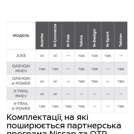
Комплектації, на які
поширюється партнерська
програма Nissan та OTP