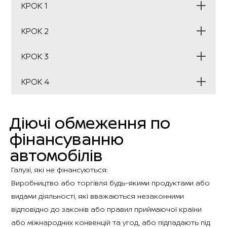
КРОК 1
Виберіть необхідне Вам гібридне авто
КРОК 2
Зверніться до автосалону Nissan для отримання
консультації, комерційної пропозиції та переліку
КРОК 3
документів для прийняття рішення щодо угоди
Отримайте рішення по фінансуванню
КРОК 4
Укладіть лізингову угоду та отримайте авто в
користування та
компенсацію (кешбек) 10%
Діючі обмеження по
фінансуванню
автомобілів
Галузі, які не фінансуються:
Виробництво або торгівля будь-якими продуктами або
видами діяльності, які вважаються незаконними
відповідно до законів або правил приймаючої країни
або міжнародних конвенцій та угод, або підпадають під