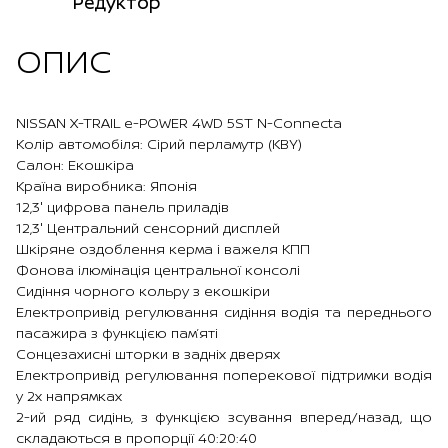
Редуктор
ОПИС
NISSAN X-TRAIL e-POWER 4WD 5ST N-Connecta
Колір автомобіля: Сірий перламутр (KBY)
Cалон: Екошкіра
Країна виробника: Японія
12,3″ цифрова панель приладів
12,3″ Центральний сенсорний дисплей
Шкіряне оздоблення керма і важеля КПП
Фонова ілюмінація центральної консолі
Сидіння чорного кольру з екошкіри
Електропривід регулювання сидіння водія та переднього
пасажира з функцією пам’яті
Сонцезахисні шторки в задніх дверях
Електропривід регулювання поперекової підтримки водія
у 2х напрямках
2-ий ряд сидінь, з функцією зсування вперед/назад, що
складаються в пропорції 40:20:40