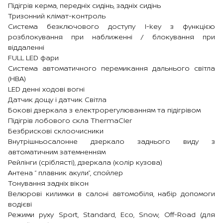
Підігрів керма, передніх сидінь, задніх сидінь
Тризонний клімат-контроль
Система безключового доступу I-key з функцією
розблокування при наближенні / блокування при
віддаленні
FULL LED фари
Система автоматичного перемикання дальнього світла
(НВА)
LED денні ходові вогні
Датчик дощу і датчик Світла
Бокові дзеркала з електрорегулюванням та підігрівом
Підігрів лобового скла ThermaCler
Безбрискові склоочисники
Внутрішньосалонне дзеркало заднього виду з
автоматичним затемненням
Рейлінги (сріблясті), дзеркала (колір кузова)
Антена ” плавник акули”, спойлер
Тонування задніх вікон
Велюрові килимки в салоні автомобіля, набір допомоги
водієві
Режими руху Sport, Standard, Ecо, Snow, Off-Road (для